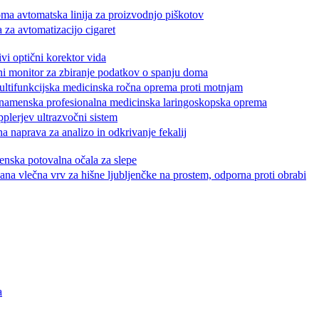
a avtomatska linija za proizvodnjo piškotov
za avtomatizacijo cigaret
i optični korektor vida
 monitor za zbiranje podatkov o spanju doma
ltifunkcijska medicinska ročna oprema proti motnjam
amenska profesionalna medicinska laringoskopska oprema
erjev ultrazvočni sistem
naprava za analizo in odkrivanje fekalij
nska potovalna očala za slepe
vlečna vrv za hišne ljubljenčke na prostem, odporna proti obrabi