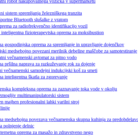
ntni robot nakupovalnega vozička v supermarketu
i sistem spremljanja železniškega tranzita
rtne Bluetooth slušalke z vratom
ema za radiofrekvenčno identifikacijo vozil
teligentna fizioterapevtska oprema za moksibustion
 gospodinjska oprema za spremljanje in upravljanje dojenčkov
i medsebojno povezani merilnik debeline maščobe za samotestiranje
ntni večnamenski avtomat za pitno vodo
 pršilna naprava za razkuževanje rok za dojenje
 večnamenski samodejni indukcijski koš za smeti
 inteligentna škatla za zgorevanje
nska kompleksna oprema za zaznavanje toka vode v okolju
mogljiv multimanipulatorski sistem
majhen profesionalni lahki varilni stroj
linije
na medsebojna povezava večnamenska skupna kuhinja za predobdelav
 polnjenje delnic
ernetna oprema za masažo in zdravstveno nego