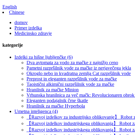
English
Chinese
domov
Primer izdelka
Medicinsko zdravje
kategorije
Izdelki za hišne ljubljenčke (6)
Dva avtomata za vodo za mačke z najnižjo ceno
Pametni razpršilnik vode za mačke iz nerjavečega jekla
Okroglo nebo in kvadratna zemlja Cat razpršilnik vode
Preprost in eleganten razpršilnik vode za mačke
Taoistični alkimični razpršilnik vode za mačke
Hranilnik za mačke Minion
Vrhunska hranilnica za več mačk: Revolucionaren obrok z
Eleganten podajalnik črne škatle
Hranilnik za mačke Hyperbola
Umetna inteligenca (4)
【Razvoj izdelkov za industrijsko oblikovanje】 Robot za
【Razvoj izdelkov industrijskega oblikovanja】 Robot za d
【Razvoj izdelkov industrijskega oblikovanja】 Robot za