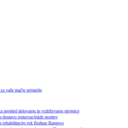
a vaše mačje prijatelje
 pregled delovanja in vzdrževanja strojnice
ostavo restavracijskih storitev
 rehabilitacijo rok Ruihan Bangwo