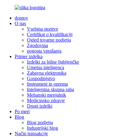
domov
O nas
Vsebina storitve
Certifikat o kvalifikaciji
Ogled tovarne podjetja
Zgodovina
pogosta vprašanja
Primer izdelka
Izdelki za hišne ljubljenčke
Umetna inteligenca
Zabavna elektronika
Gospodinjstvo
Instrument in oprema
Inteligentna skupna raba
Mehanski menjalnik
Medicinsko zdravje
Drugi izdelki
Po meri
Blog
Blog podjetja
Industrijski blog
Način transakcije