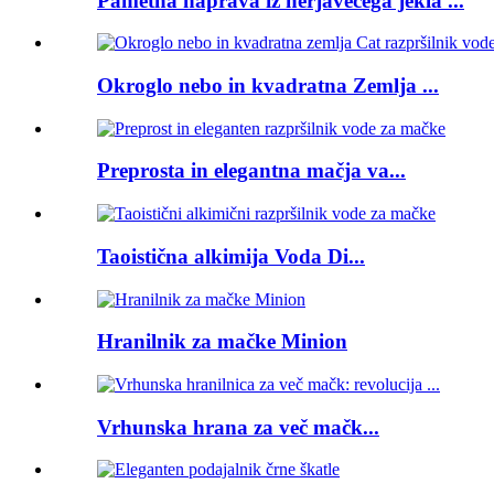
Pametna naprava iz nerjavečega jekla ...
Okroglo nebo in kvadratna Zemlja ...
Preprosta in elegantna mačja va...
Taoistična alkimija Voda Di...
Hranilnik za mačke Minion
Vrhunska hrana za več mačk...