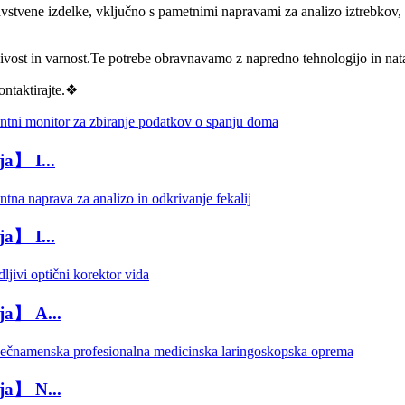
avstvene izdelke, vključno s pametnimi napravami za analizo iztrebkov,
ljivost in varnost.Te potrebe obravnavamo z napredno tehnologijo in na
ontaktirajte.❖
ja】 I...
ja】 I...
ja】 A...
ja】 N...