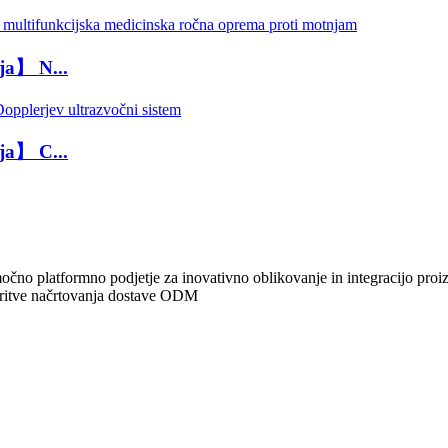
ja】 N...
ja】 C...
močno platformno podjetje za inovativno oblikovanje in integracijo proi
oritve načrtovanja dostave ODM