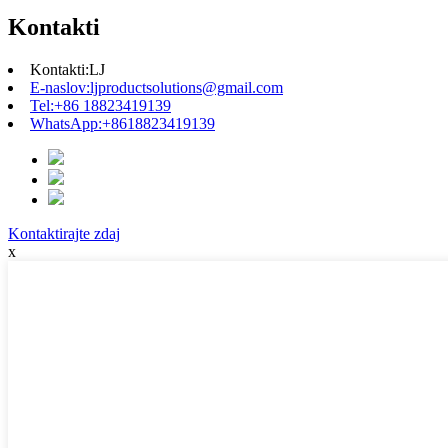
Kontakti
Kontakti:
LJ
E-naslov:
ljproductsolutions@gmail.com
Tel:
+86 18823419139
WhatsApp:
+8618823419139
Kontaktirajte zdaj
x