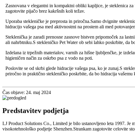
Zasnovana v elegantni in kompaktni obliki kapljice, je steklenica 
zagotovite pijačo brez kakršnih koli težav.
Uporaba stekleničke je preprosta in priročna.Samo dvignite steklenic
hidracijo vašega psa med aktivnostmi na prostem ali med potovanje
Steklenička je zaradi prenosne zasnove bistven pripomoček za lastnike
ali nahrbtniku.S stekleničko Pet Water ob sebi lahko poskrbite, da 
Izdelana iz trpežnih materialov, varnih za hišne ljubljenčke, je izde
higieničen način za oskrbo psa z vodo na poti.
Poslovite se od skrbi glede hidracije vašega psa, ko je zunaj.S stekl
priročno in praktično stekleničko poskrbite, da bo hidracija vašemu
Čas objave: 24. maj 2024
Predstavitev podjetja
LJ Product Solutions Co., Limited je bilo ustanovljeno leta 1997. Je 
visokotehnološko podjetje Shenzhen.Strankam zagotovite celovite st