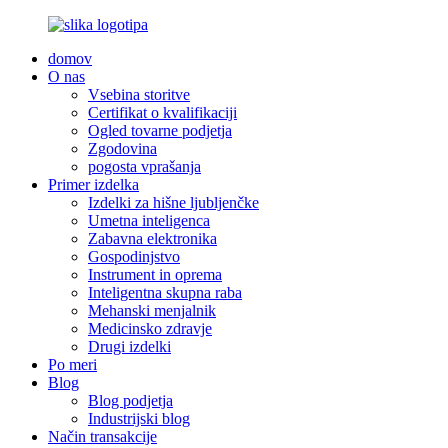
domov
O nas
Vsebina storitve
Certifikat o kvalifikaciji
Ogled tovarne podjetja
Zgodovina
pogosta vprašanja
Primer izdelka
Izdelki za hišne ljubljenčke
Umetna inteligenca
Zabavna elektronika
Gospodinjstvo
Instrument in oprema
Inteligentna skupna raba
Mehanski menjalnik
Medicinsko zdravje
Drugi izdelki
Po meri
Blog
Blog podjetja
Industrijski blog
Način transakcije