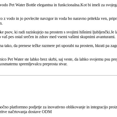
za vodo Pet Water Bottle elegantna in funkcionalna.Kot bi imeli za svo
o z vodo in jo povlecite navzgor in voda bo naravno pritekla ven, pripr
m.
 psov, ki radi raziskujejo na prostem s svojimi hišnimi ljubljenčki.Je la
bo vaš pes ostal srečen in zdrav med vsemi vašimi skupnimi avanturami.
lana tako, da prenese težke razmere pri uporabi na prostem, hkrati pa zag
enico Pet Water ste lahko brez skrbi, saj veste, da lahko svojemu psu pre
 kosmatemu spremljevalcu preprosta stvar.
močno platformno podjetje za inovativno oblikovanje in integracijo proi
oritve načrtovanja dostave ODM