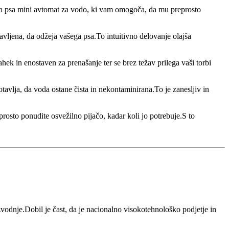
jega psa mini avtomat za vodo, ki vam omogoča, da mu preprosto
avljena, da odžeja vašega psa.To intuitivno delovanje olajša
hek in enostaven za prenašanje ter se brez težav prilega vaši torbi
otavlja, da voda ostane čista in nekontaminirana.To je zanesljiv in
prosto ponudite osvežilno pijačo, kadar koli jo potrebuje.S to
zvodnje.Dobil je čast, da je nacionalno visokotehnološko podjetje in