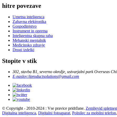
hitre povezave
Umetna inteligenca
Zabavna elektronika
Gospodinjstvo
Instrument in oprema
Inteligentna skupna raba
Mehanski menjalnik
Medicinsko zdravje
Drugi izdelki
Stopite v stik
302, stavba B1, severno okrožje, ustvarjalni park Overseas C
E-naslov:
ljproductsolutions@gmail.com
© Copyright - 2010-2024 : Vse pravice pridržane.
Zemljevid spletne
Digitalna inteligenca
,
Digitalni fotoaparat
,
Polnilec za mobilni telefon