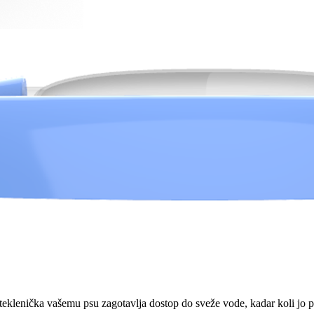
 steklenička vašemu psu zagotavlja dostop do sveže vode, kadar koli jo p